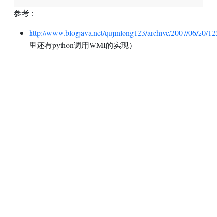
参考：
http://www.blogjava.net/qujinlong123/archive/2007/06/20/1
里还有python调用WMI的实现）