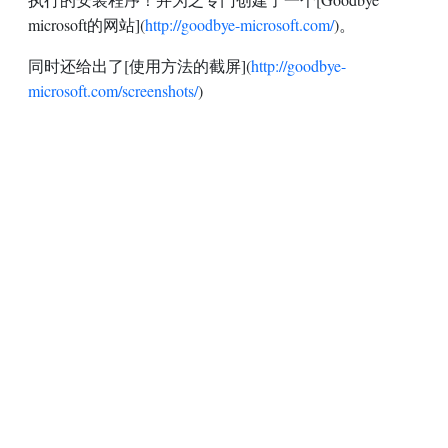
microsoft的网站](
http://goodbye-microsoft.com/
)。
同时还给出了[使用方法的截屏](
http://goodbye-
microsoft.com/screenshots/
)