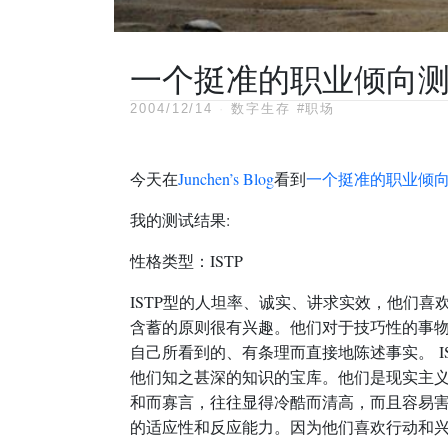
一个挺准的职业倾向
2004/12/14
·
数字生存
#职场
今天在
Junchen’s Blog
看到
一个挺准的职业倾
我的测试结果:
性格类型：
ISTP
ISTP型的人坦率、诚实、讲求实效，他们喜
含蓄的原则很有兴趣。他们对于技巧性的事
自己所看到的、有条理而直接地陈述事实。 
他们知之甚深的知识的宝库。他们是现实主义
和而寡言，往往显得冷酷而清高，而且容易
的适应性和反应能力。因为他们喜欢行动和