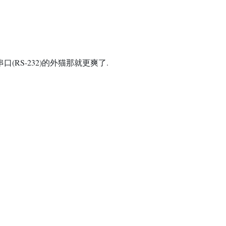
串口(
RS
-232)的外猫那就更爽了.