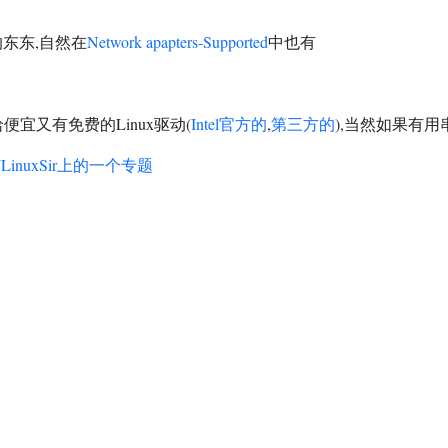
的东东,自然在
Network apapters-Supported
中也有
哈便宜又有免费的Linux驱动(
Intel官方的
,
第三方的
),当然如果有用
有
LinuxSir上的一个专题