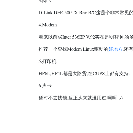
3.网卡
D-Link
DFE
-
500TX
Rev B/C这是个非常常见
4.Modem
看来以前买Inter
536EP
V.92实在是明智啊,哈
推荐一个查找Modem Linux驱动的
好地方
,还
5.打印机
HP6L
,HP4L都是大路货,在CUPS上都有支持.
6.声卡
暂时不去找他.反正从来就没用过,呵呵 ;-)